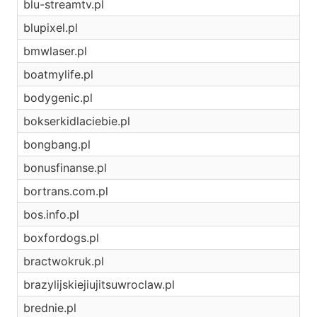
blu-streamtv.pl
blupixel.pl
bmwlaser.pl
boatmylife.pl
bodygenic.pl
bokserkidlaciebie.pl
bongbang.pl
bonusfinanse.pl
bortrans.com.pl
bos.info.pl
boxfordogs.pl
bractwokruk.pl
brazylijskiejiujitsuwroclaw.pl
brednie.pl