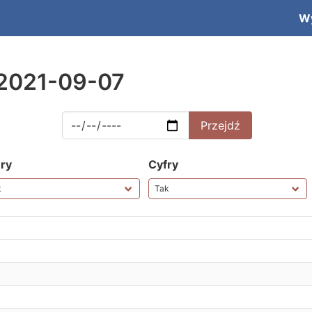
W
 2021-09-07
ery
Cyfry