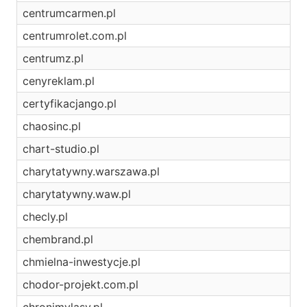
centrumcarmen.pl
centrumrolet.com.pl
centrumz.pl
cenyreklam.pl
certyfikacjango.pl
chaosinc.pl
chart-studio.pl
charytatywny.warszawa.pl
charytatywny.waw.pl
checly.pl
chembrand.pl
chmielna-inwestycje.pl
chodor-projekt.com.pl