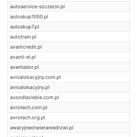
autoservice-szczecin.pl
autoskup1000.pl
autoskup7.pl
autotrain.pl
avantcredit.pl
avanti-el.pl
aventador.pl
avivalokacyjny.com.pl
avivalokacyjny.pl
avondlaciebie.com.pl
avrotech.com.pl
avrotech.org.pl
awaryjneotwieraniedrzwi.pl