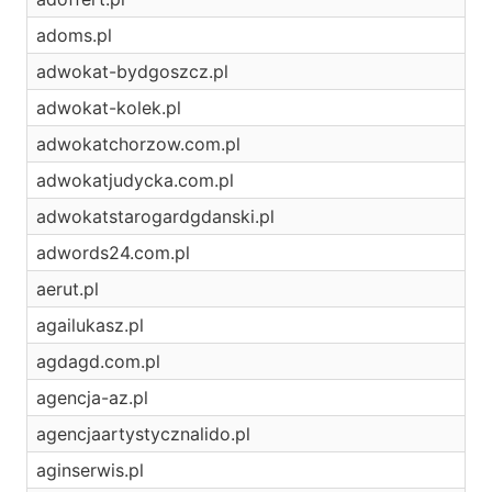
adoms.pl
adwokat-bydgoszcz.pl
adwokat-kolek.pl
adwokatchorzow.com.pl
adwokatjudycka.com.pl
adwokatstarogardgdanski.pl
adwords24.com.pl
aerut.pl
agailukasz.pl
agdagd.com.pl
agencja-az.pl
agencjaartystycznalido.pl
aginserwis.pl