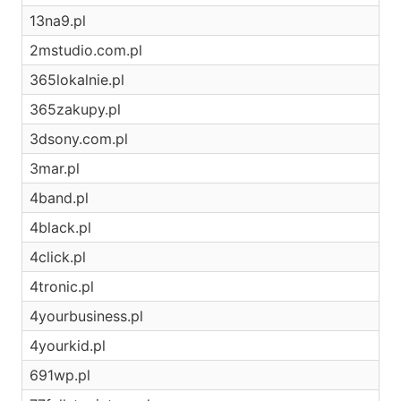
13na9.pl
2mstudio.com.pl
365lokalnie.pl
365zakupy.pl
3dsony.com.pl
3mar.pl
4band.pl
4black.pl
4click.pl
4tronic.pl
4yourbusiness.pl
4yourkid.pl
691wp.pl