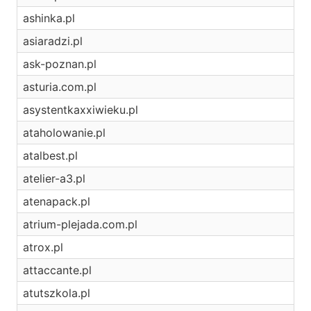
ashinka.pl
asiaradzi.pl
ask-poznan.pl
asturia.com.pl
asystentkaxxiwieku.pl
ataholowanie.pl
atalbest.pl
atelier-a3.pl
atenapack.pl
atrium-plejada.com.pl
atrox.pl
attaccante.pl
atutszkola.pl