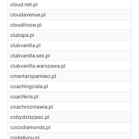
cloud.net.pl
cloudavenue.pl
clouditnow.pl
clubspa.pl
clubvanilla.pl
clubvanilla.sex.pl
clubvanilla.warszawa.pl
cmentarzpamieci.pl
coachingciala.pl
coachkris.pl
coachrozmawia.pl
cobydziszjesc.pl
cocodiamonds.pl
code4you.pl