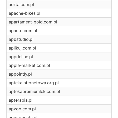
aorta.com.pl
apache-bikes.pl
apartament-gold.com.pl
apauto.com.pl
apbstudio.pl
aplikuj.com.pl
appdeline.pl
apple-market.com.pl
appointly.pl
aptekainternetowa.org.pl
aptekapremiumlek.com.pl
apterapia.pl
apzoo.com.pl
aqua-menta.pl