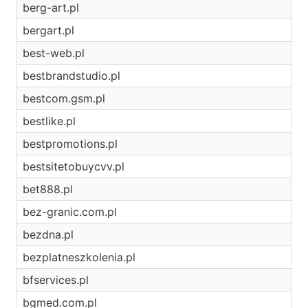
berg-art.pl
bergart.pl
best-web.pl
bestbrandstudio.pl
bestcom.gsm.pl
bestlike.pl
bestpromotions.pl
bestsitetobuycvv.pl
bet888.pl
bez-granic.com.pl
bezdna.pl
bezplatneszkolenia.pl
bfservices.pl
bgmed.com.pl