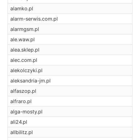
alamko.pl
alarm-serwis.com.pl
alarmgsm.pl
ale.waw.pl
alea.sklep.pl
alec.com.pl
alekolczyki.pl
aleksandria-jm.pl
alfaszop.pl
alfraro.pl
alga-mosty.pl
ali24.pl
allbilitz.pl