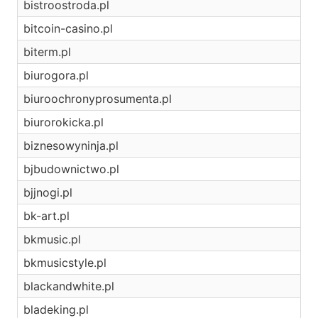
bistroostroda.pl
bitcoin-casino.pl
biterm.pl
biurogora.pl
biuroochronyprosumenta.pl
biurorokicka.pl
biznesowyninja.pl
bjbudownictwo.pl
bjjnogi.pl
bk-art.pl
bkmusic.pl
bkmusicstyle.pl
blackandwhite.pl
bladeking.pl