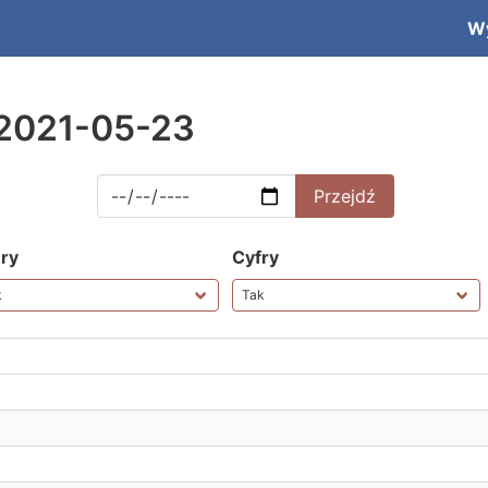
W
 2021-05-23
ery
Cyfry