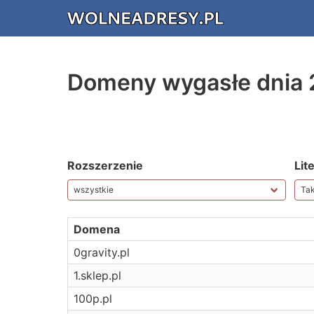
Domeny wygasłe dnia
Rozszerzenie
Lit
Domena
0gravity.pl
1.sklep.pl
100p.pl