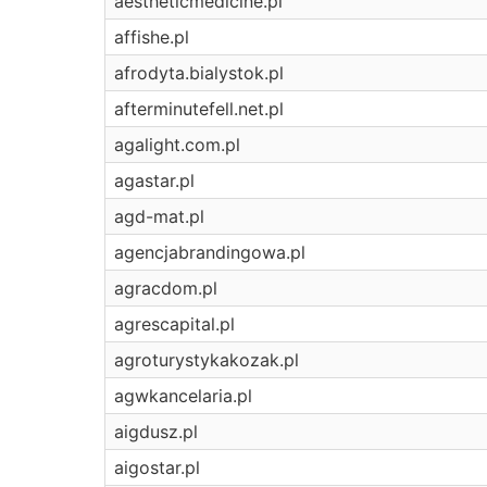
aestheticmedicine.pl
affishe.pl
afrodyta.bialystok.pl
afterminutefell.net.pl
agalight.com.pl
agastar.pl
agd-mat.pl
agencjabrandingowa.pl
agracdom.pl
agrescapital.pl
agroturystykakozak.pl
agwkancelaria.pl
aigdusz.pl
aigostar.pl