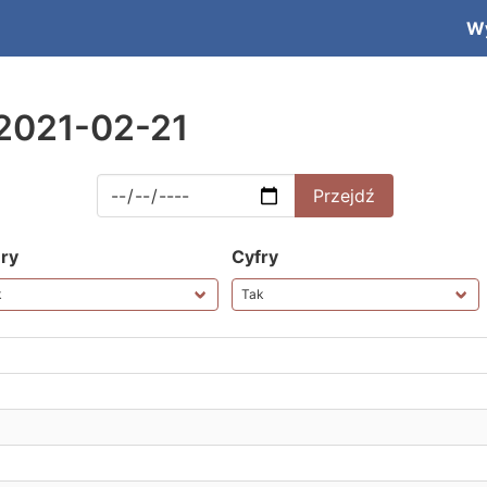
W
2021-02-21
ery
Cyfry