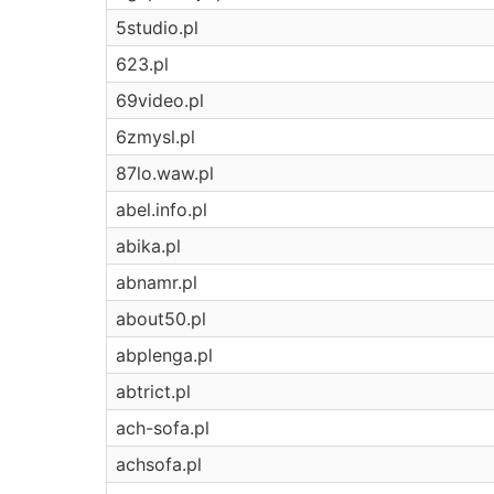
5studio.pl
623.pl
69video.pl
6zmysl.pl
87lo.waw.pl
abel.info.pl
abika.pl
abnamr.pl
about50.pl
abplenga.pl
abtrict.pl
ach-sofa.pl
achsofa.pl