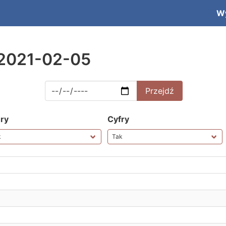
W
 2021-02-05
ery
Cyfry