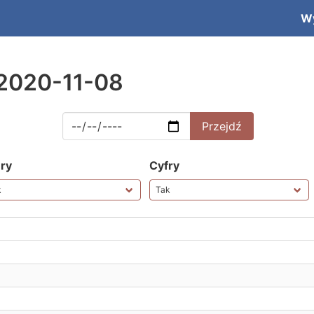
W
2020-11-08
ery
Cyfry