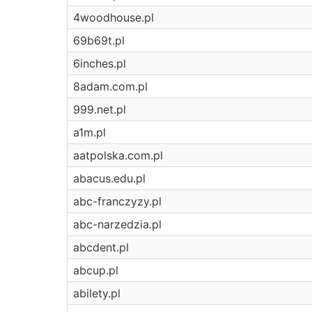
4woodhouse.pl
69b69t.pl
6inches.pl
8adam.com.pl
999.net.pl
a1m.pl
aatpolska.com.pl
abacus.edu.pl
abc-franczyzy.pl
abc-narzedzia.pl
abcdent.pl
abcup.pl
abilety.pl