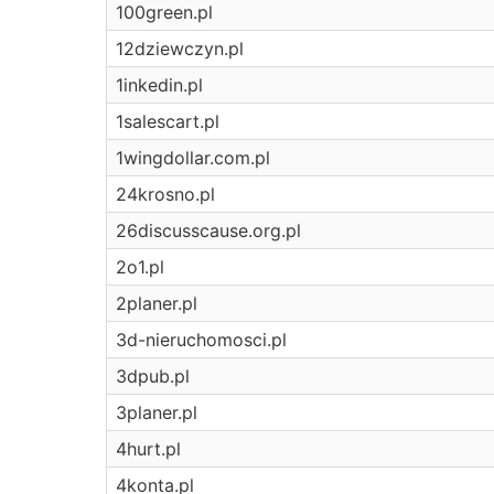
100green.pl
12dziewczyn.pl
1inkedin.pl
1salescart.pl
1wingdollar.com.pl
24krosno.pl
26discusscause.org.pl
2o1.pl
2planer.pl
3d-nieruchomosci.pl
3dpub.pl
3planer.pl
4hurt.pl
4konta.pl