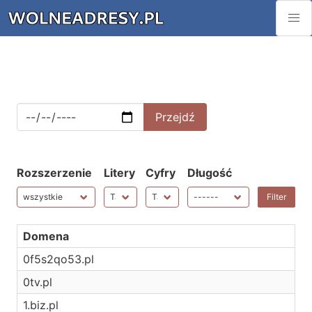
Rozszerzenie
Litery
Cyfry
Długość
Domena
0f5s2qo53.pl
0tv.pl
1.biz.pl