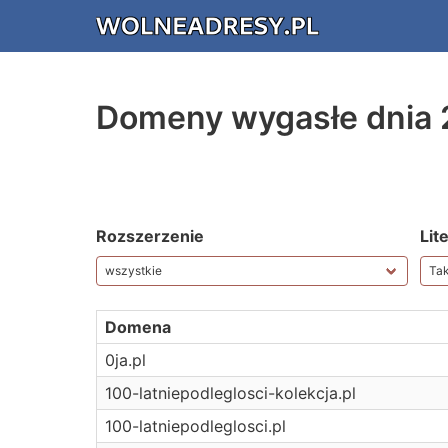
Domeny wygasłe dnia 
Rozszerzenie
Lit
Domena
0ja.pl
100-latniepodleglosci-kolekcja.pl
100-latniepodleglosci.pl