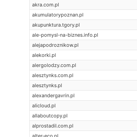
akra.com.pl
akumulatorypoznan.pl
akupunktura.tgory.pl
ale-pomysl-na-biznes.info.pl
alejapodroznikow.pl
alekorki.pl
alergolodzy.com.pl
alesztynks.com.pl
alesztynks.pl
alexandergavrin.pl
alicloud.pl
allaboutcopy.pl
alprostadil.com.pl
alter-eco.pl