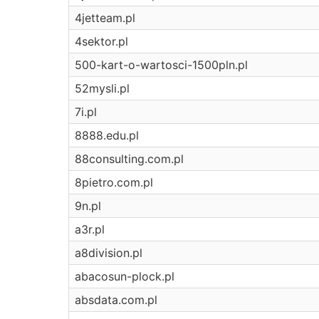
4jetteam.pl
4sektor.pl
500-kart-o-wartosci-1500pln.pl
52mysli.pl
7i.pl
8888.edu.pl
88consulting.com.pl
8pietro.com.pl
9n.pl
a3r.pl
a8division.pl
abacosun-plock.pl
absdata.com.pl