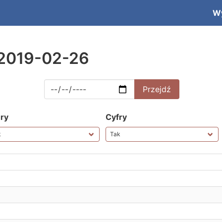
W
 2019-02-26
ery
Cyfry